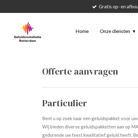
Gratis op- en afbo
Ga
direct
naar
Home
Onze diensten
de
hoofdinhoud
Offerte aanvragen
Particulier
Bent u op zoek naar een geluidspakket voor uw f
Wij bieden diverse geluidspakketten aan op MA
gedurende uw feest kwalitatief geluid heeft. Ben