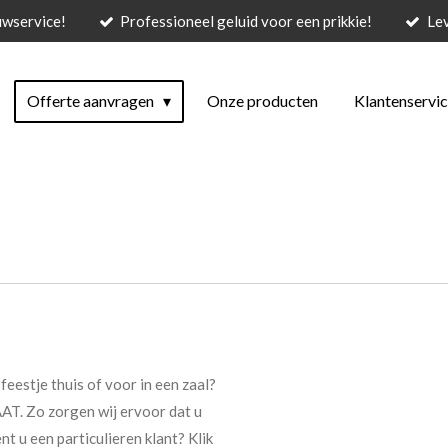
uwservice!
Professioneel geluid voor een prikkie!
Lev
Offerte aanvragen
Onze producten
Klantenservi
eestje thuis of voor in een zaal?
AT. Zo zorgen wij ervoor dat u
t u een particulieren klant? Klik