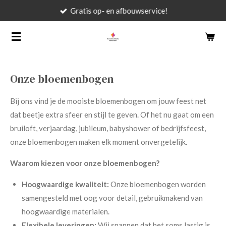
Gratis op- en afbouwservice!
Ga
direct
naar
de
hoofdinhoud
Onze bloemenbogen
Bij ons vind je de mooiste bloemenbogen om jouw feest net
dat beetje extra sfeer en stijl te geven. Of het nu gaat om een
bruiloft, verjaardag, jubileum, babyshower of bedrijfsfeest,
onze bloemenbogen maken elk moment onvergetelijk.
Waarom kiezen voor onze bloemenbogen?
Hoogwaardige kwaliteit:
Onze bloemenbogen worden
samengesteld met oog voor detail, gebruikmakend van
hoogwaardige materialen.
Flexibele leveringen:
Wij snappen dat het soms lastig is