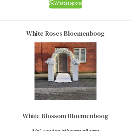
Whatsapp ons
White Roses Bloemenboog
White Blossom Bloemenboog
Met gouden/zilveren pilaren