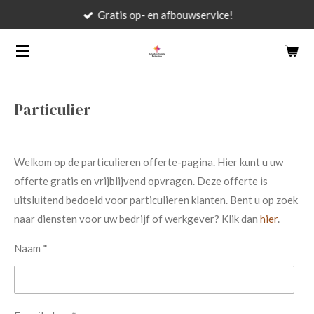
Gratis op- en afbouwservice!
Ga
direct
naar
de
hoofdinhoud
Particulier
Welkom op de particulieren offerte-pagina. Hier kunt u uw
offerte gratis en vrijblijvend opvragen. Deze offerte is
uitsluitend bedoeld voor particulieren klanten. Bent u op zoek
naar diensten voor uw bedrijf of werkgever? Klik dan
hier
.
Naam *